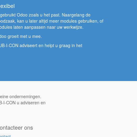
lexibel
gebruikt Odoo zoals u het past. Naargelang de
odzaak, kan u later altijd meer modules gebruiken, of
dules laten aanpassen naar uw werkwijze.
oo groeit met u mee.
B-I-CON adviseert en helpt u graag in het
kleine ondernemingen.
UB-I-CON u adviseren en
ontacteer ons
ntact