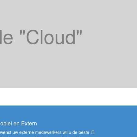
de "Cloud"
obiel en Extern
wenst uw externe medewerkers wil u de beste IT-