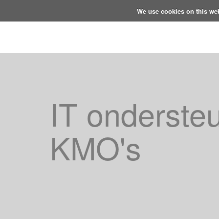
We use cookies on this we
RUB-I-CON
IT ondersteu
KMO's