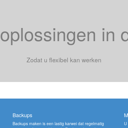
 oplossingen in 
Zodat u flexibel kan werken
Backups
M
Backups maken is een lastig karwei dat regelmatig
U 