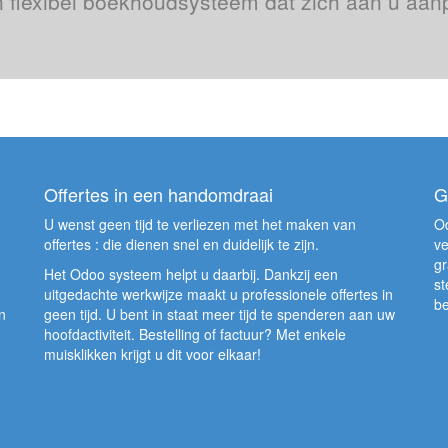
 flexibel boekhoudsysteem dat zich aan u aan
Offertes in een handomdraai
G
U wenst geen tijd te verliezen met het maken van
Od
offertes : die dienen snel en duidelijk te zijn.
ve
gr
Het Odoo systeem helpt u daarbij. Dankzij een
st
uitgedachte werkwijze maakt u professionele offertes in
be
n
geen tijd. U bent in staat meer tijd te spenderen aan uw
hoofdactiviteit. Bestelling of factuur? Met enkele
muisklikken krijgt u dit voor elkaar!