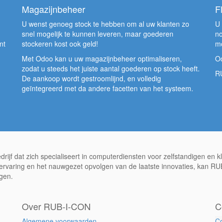
Magazijnbeheer
F
U wenst genoeg stock te hebben om al uw klanten zo
U 
snel mogelijk te kunnen leveren, maar goederen
no
nt
stockeren kost ook geld!
mo
Met Odoo kan u uw magazijnbeheer optimaliseren,
Od
zodat u steeds het juiste aantal goederen op stock heeft.
RU
De aankoop wordt gestroomlijnd, en volledig
geïntegreerd met da andere facetten van het systeem.
rijf dat zich specialiseert in computerdiensten voor zelfstandigen en 
 ervaring en het nauwgezet opvolgen van de laatste innovaties, kan R
agen.
Over RUB-I-CON
C
Algemene voorwaarden
Co