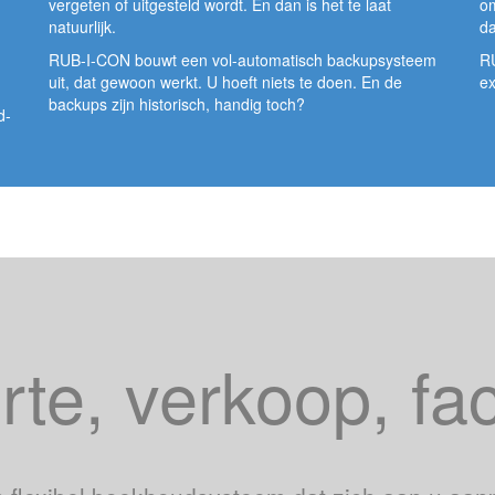
vergeten of uitgesteld wordt. En dan is het te laat
om
natuurlijk.
da
RUB-I-CON bouwt een vol-automatisch backupsysteem
RU
uit, dat gewoon werkt. U hoeft niets te doen. En de
e
backups zijn historisch, handig toch?
d-
rte, verkoop, fa