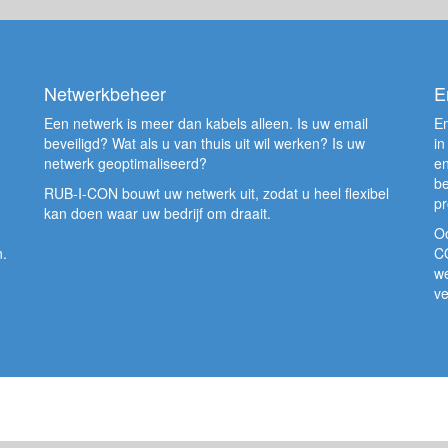
Netwerkbeheer
E
Een netwerk is meer dan kabels alleen. Is uw email
Em
beveiligd? Wat als u van thuis uit wil werken? Is uw
in
netwerk geoptimaliseerd?
en
be
RUB-I-CON bouwt uw netwerk uit, zodat u heel flexibel
pr
kan doen waar uw bedrijf om draait.
Oo
n.
CO
we
ve