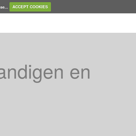
ase...
ACCEPT COOKIES
Home
Contact us
Support
tandigen en