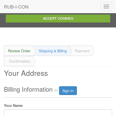
We use cookies on this website, you can
read about them here
.
RUB-I-CON
Toggl
To use the website as intended please...
navig
ACCEPT COOKIES
Review Order
Shipping & Billing
Payment
Confirmation
Your Address
Billing Information
or
Sign in
Your Name